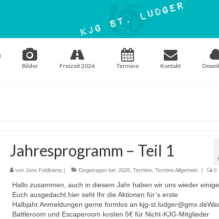
Bilder
Freizeit 2026
Termine
Kontakt
Downl
Jahresprogramm – Teil 1
von
Jens Feldkamp
|
Eingetragen bei:
2026
,
Termine
,
Termine Allgemein
|
0
Hallo zusammen, auch in diesem Jahr haben wir uns wieder einige
Euch ausgedacht.hier seht Ihr die Aktionen für’s erste
Halbjahr.Anmeldungen gerne formlos an kjg-st.ludger@gmx.deWas
Battleroom und Escaperoom kosten 5€ für Nicht-KJG-Mitglieder