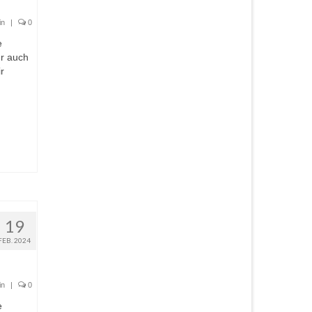
in
|
0
e
hr auch
r
19
FEB. 2024
in
|
0
e