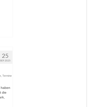
25
SEP. 2025
e
,
Termine
l haben
t die
rk,