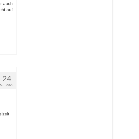
hr auch
cht auf
24
SEP. 2023
izeit