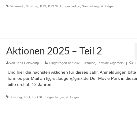
Dänemark
,
Duisburg
,
KJG
,
KJG St. Ludger
,
ludger
,
Sonderborg
,
st. ludger
Aktionen 2025 – Teil 2
von
Jens Feldkamp
|
Eingetragen bei:
2025
,
Termine
,
Termine Allgemein
|
0
Und hier die nächsten Aktionen für dieses Jahr. Anmeldungen bitte
formlos per Mail an kjg-st.ludger@gmx.de Der Movie Park in dies
bitte erst ab 12 Jahren
Duisburg
,
KJG
,
KJG St. Ludger
,
ludger
,
st. ludger