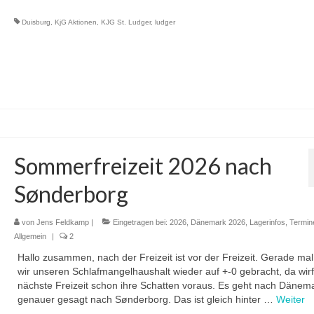
Duisburg
,
KjG Aktionen
,
KJG St. Ludger
,
ludger
Sommerfreizeit 2026 nach
Sønderborg
von
Jens Feldkamp
|
Eingetragen bei:
2026
,
Dänemark 2026
,
Lagerinfos
,
Termin
Allgemein
|
2
Hallo zusammen, nach der Freizeit ist vor der Freizeit. Gerade ma
wir unseren Schlafmangelhaushalt wieder auf +-0 gebracht, da wirf
nächste Freizeit schon ihre Schatten voraus. Es geht nach Dänema
genauer gesagt nach Sønderborg. Das ist gleich hinter …
Weiter