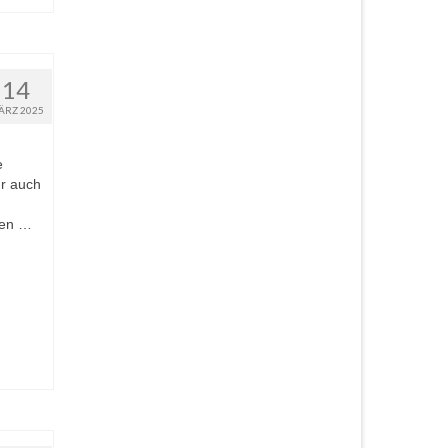
14
ÄRZ 2025
e
hr auch
uen …