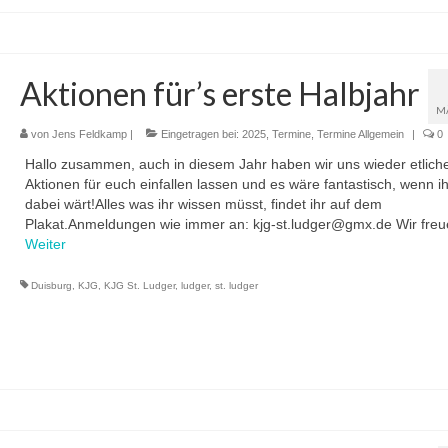
Aktionen für’s erste Halbjahr
M
von
Jens Feldkamp
|
Eingetragen bei:
2025
,
Termine
,
Termine Allgemein
|
0
Hallo zusammen, auch in diesem Jahr haben wir uns wieder etlich
Aktionen für euch einfallen lassen und es wäre fantastisch, wenn i
dabei wärt!Alles was ihr wissen müsst, findet ihr auf dem
Plakat.Anmeldungen wie immer an: kjg-st.ludger@gmx.de Wir fre
Weiter
Duisburg
,
KJG
,
KJG St. Ludger
,
ludger
,
st. ludger