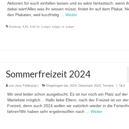
Aktionen für euch einfallen lassen und es wäre fantastisch, wenn i
dabei wärt!Alles was ihr wissen müsst, findet ihr auf dem Plakat. Ni
den Plakaten, weil kurzfristig …
Weiter
Duisburg
,
KJG
,
KJG St. Ludger
,
ludger
,
st. ludger
Sommerfreizeit 2024
von
Jens Feldkamp
|
Eingetragen bei:
2024
,
Dänemark 2024
,
Termine
|
0
Wir sind leider schon ausgebucht. Es ist nur noch ein Platz auf der
Warteliste möglich… Hallo liebe Eltern, nach der Freizeit ist vor der
Freizeit, denn auch 2024 wollen wir natürlich wieder in die Ferienfre
fahren!Wir haben sehr ergebnisoffen nach …
Weiter