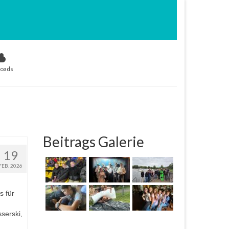
oads
Beitrags Galerie
19
FEB. 2026
s für
serski,