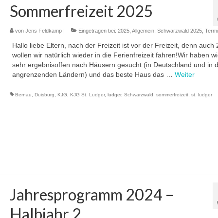
Sommerfreizeit 2025
von
Jens Feldkamp
|
Eingetragen bei:
2025
,
Allgemein
,
Schwarzwald 2025
,
Term
Hallo liebe Eltern, nach der Freizeit ist vor der Freizeit, denn auch
wollen wir natürlich wieder in die Ferienfreizeit fahren!Wir haben w
sehr ergebnisoffen nach Häusern gesucht (in Deutschland und in 
angrenzenden Ländern) und das beste Haus das …
Weiter
Bernau
,
Duisburg
,
KJG
,
KJG St. Ludger
,
ludger
,
Schwarzwald
,
sommerfreizeit
,
st. ludger
Jahresprogramm 2024 –
Halbjahr 2