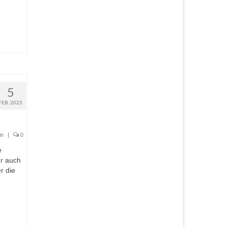
5
FEB. 2023
in
|
0
e
hr auch
r die