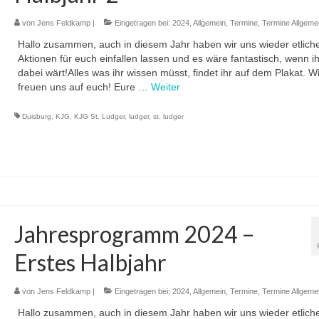
von
Jens Feldkamp
|
Eingetragen bei:
2024
,
Allgemein
,
Termine
,
Termine Allgeme
Hallo zusammen, auch in diesem Jahr haben wir uns wieder etlich
Aktionen für euch einfallen lassen und es wäre fantastisch, wenn i
dabei wärt!Alles was ihr wissen müsst, findet ihr auf dem Plakat. Wi
freuen uns auf euch! Eure …
Weiter
Duisburg
,
KJG
,
KJG St. Ludger
,
ludger
,
st. ludger
Jahresprogramm 2024 –
Erstes Halbjahr
von
Jens Feldkamp
|
Eingetragen bei:
2024
,
Allgemein
,
Termine
,
Termine Allgeme
Hallo zusammen, auch in diesem Jahr haben wir uns wieder etlich