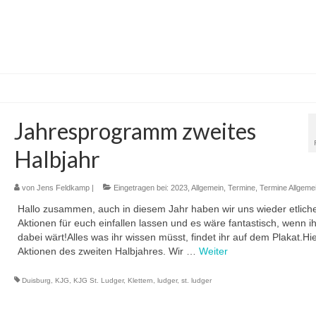
Jahresprogramm zweites
Halbjahr
von
Jens Feldkamp
|
Eingetragen bei:
2023
,
Allgemein
,
Termine
,
Termine Allgeme
Hallo zusammen, auch in diesem Jahr haben wir uns wieder etlich
Aktionen für euch einfallen lassen und es wäre fantastisch, wenn i
dabei wärt!Alles was ihr wissen müsst, findet ihr auf dem Plakat.Hie
Aktionen des zweiten Halbjahres. Wir …
Weiter
Duisburg
,
KJG
,
KJG St. Ludger
,
Klettern
,
ludger
,
st. ludger