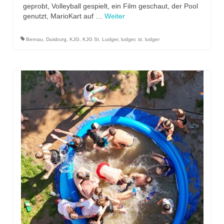
geprobt, Volleyball gespielt, ein Film geschaut, der Pool
genutzt, MarioKart auf …
Weiter
Bernau
,
Duisburg
,
KJG
,
KJG St. Ludger
,
ludger
,
st. ludger