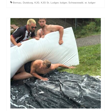
Bernau
,
Duisburg
,
KJG
,
KJG St. Ludger
,
ludger
,
Schwarzwald
,
st. ludger