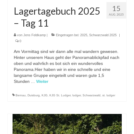
15
Lagertagebuch 2025
AUG. 2025
– Tag 11
von
Jens Feldkamp
|
Eingetragen bei:
2025
,
Schwarzwald 2025
|
0
Am Vormittag sind wir dann alle mal wandern gewesen.
Hinter unserem Haus geht der Panoramablickpfad nach
oben und wahrlich es bot sich ein wundervolles
Panorama.Hier haben wir in eine schnelle und eine
langsame Gruppe eingeteilt und waren gute 1,5
Stunden …
Weiter
Bernau
,
Duisburg
,
KJG
,
KJG St. Ludger
,
ludger
,
Schwarzwald
,
st. ludger