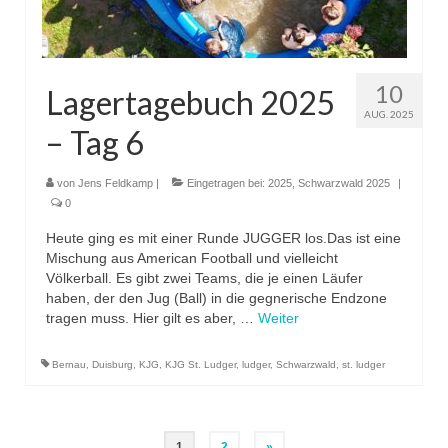
10
Lagertagebuch 2025
AUG. 2025
– Tag 6
von
Jens Feldkamp
|
Eingetragen bei:
2025
,
Schwarzwald 2025
|
0
Heute ging es mit einer Runde JUGGER los.Das ist eine
Mischung aus American Football und vielleicht
Völkerball. Es gibt zwei Teams, die je einen Läufer
haben, der den Jug (Ball) in die gegnerische Endzone
tragen muss. Hier gilt es aber, …
Weiter
Bernau
,
Duisburg
,
KJG
,
KJG St. Ludger
,
ludger
,
Schwarzwald
,
st. ludger
Beitragsnavigation
1
2
»