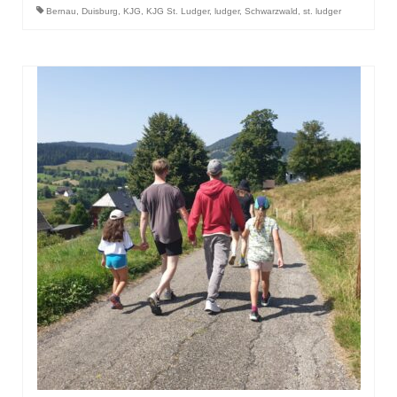
Bernau
,
Duisburg
,
KJG
,
KJG St. Ludger
,
ludger
,
Schwarzwald
,
st. ludger