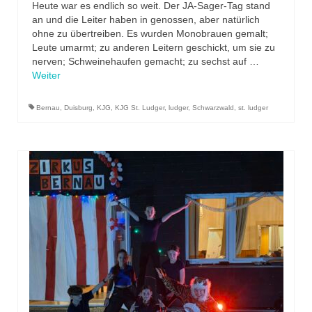
Heute war es endlich so weit. Der JA-Sager-Tag stand
an und die Leiter haben in genossen, aber natürlich
ohne zu übertreiben. Es wurden Monobrauen gemalt;
Leute umarmt; zu anderen Leitern geschickt, um sie zu
nerven; Schweinehaufen gemacht; zu sechst auf …
Weiter
Bernau
,
Duisburg
,
KJG
,
KJG St. Ludger
,
ludger
,
Schwarzwald
,
st. ludger