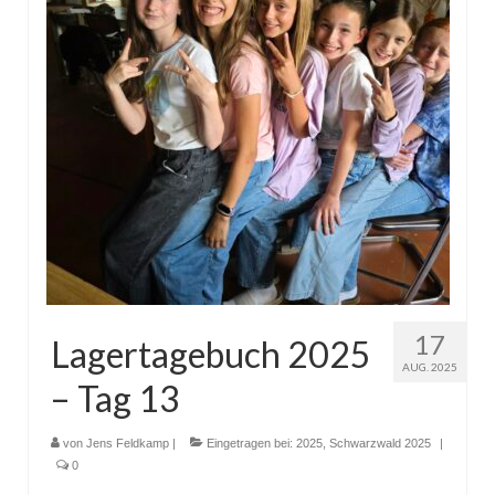
17
Lagertagebuch 2025
AUG. 2025
– Tag 13
von
Jens Feldkamp
|
Eingetragen bei:
2025
,
Schwarzwald 2025
|
0