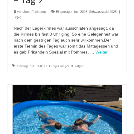
von
Jens Feldkamp
|
Eingetragen bei:
2025
,
Schwarzwald 2025
|
0
Nach der Lagerkirmes war ausschlafen angesagt, da
die Kirmes bis fast 0 Uhr ging. So eine Gelegenheit war
nach dem gestrigen Tag auch sehr willkommen.Der
erste Termin des Tages war somit das Mittagessen und
es gab Frikandeln Spezial mit Pommes. …
Weiter
Duisburg
,
KJG
,
KJG St. Ludger
,
ludger
,
st. ludger