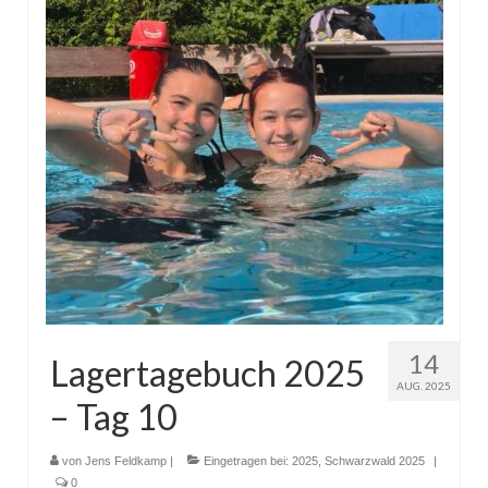
14
Lagertagebuch 2025
AUG. 2025
– Tag 10
von
Jens Feldkamp
|
Eingetragen bei:
2025
,
Schwarzwald 2025
|
0