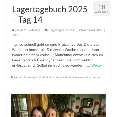
18
Lagertagebuch 2025
AUG. 2025
– Tag 14
von
Jens Feldkamp
|
Eingetragen bei:
2025
,
Schwarzwald 2025
|
1
Tja, so schnell geht so eine Freizeit vorbei. Die erste
Woche ist immer ok. Die zweite Woche rauscht dann
immer an einem vorbei… Manchmal entwickeln sich im
Lager plötzlich Eigendynamiken, die nicht wirklich
erklärbar sind. Solltet ihr euch also wundern, …
Weiter
Bernau
,
Duisburg
,
KJG
,
KJG St. Ludger
,
ludger
,
Schwarzwald
,
st. ludger