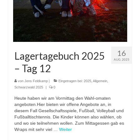
16
Lagertagebuch 2025
AUG. 2025
– Tag 12
von
Jens Feldkamp
|
Eingetragen bei:
2025
,
Allgemein
,
Schwarzwald 2025
|
0
Heute haben wir am Vormittag den Wahl-omaten
angeboten.Hier bieten wir offene Angebote an, in
diesem Fall Gesellschaftsspiele, Fußball, Volleyball und
Fußballtischtennis. Die Kinder können also wählen, ob
und wo sie teilnehmen wollen. Zum Mittagessen gab es
Wraps mit sehr viel …
Weiter