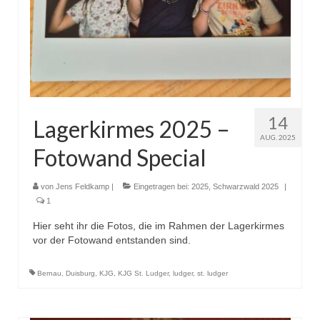
14
Lagerkirmes 2025 –
AUG. 2025
Fotowand Special
von
Jens Feldkamp
|
Eingetragen bei:
2025
,
Schwarzwald 2025
|
1
Hier seht ihr die Fotos, die im Rahmen der Lagerkirmes
vor der Fotowand entstanden sind.
Bernau
,
Duisburg
,
KJG
,
KJG St. Ludger
,
ludger
,
st. ludger