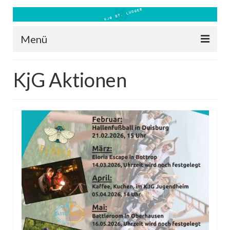
Menü
Blog
KjG Aktionen
Kontakt
Bilder
Freizeit 2026
Datenschutz
Impressum
Downloads