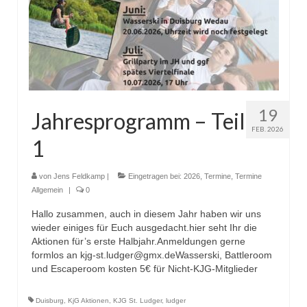
19
Jahresprogramm – Teil
FEB. 2026
1
von
Jens Feldkamp
|
Eingetragen bei:
2026
,
Termine
,
Termine
Allgemein
|
0
Hallo zusammen, auch in diesem Jahr haben wir uns
wieder einiges für Euch ausgedacht.hier seht Ihr die
Aktionen für’s erste Halbjahr.Anmeldungen gerne
formlos an kjg-st.ludger@gmx.deWasserski, Battleroom
und Escaperoom kosten 5€ für Nicht-KJG-Mitglieder
Duisburg
,
KjG Aktionen
,
KJG St. Ludger
,
ludger