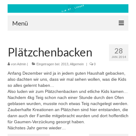
Menü
Blog
Plätzchenbacken
28
Kontakt
JAN. 2014
Bilder
von
Admin
|
Eingetragen bei:
2013
,
Allgemein
|
0
Anfang Dezember wird ja in jedem guten Haushalt gebacken,
Freizeit 2026
also dachten wir uns, dass wir mal sehen wollen, was die Kids
so alles gelernt haben…
Datenschutz
Also luden wir zum Plätzchenbacken und etliche Kids kamen…
Nachdem 4kg Teig schon nach einer Stunde durch den Ofen
Impressum
geblasen wurden, musste noch etwas Teig nachgelegt werden.
Zauberhafte Kreationen an Plätzchen sind hier entstanden, die
Downloads
dann auch der Familie mitgebracht wurden und dort hoffentlich
für Gaumen-Verzückung gesorgt haben.
Nächstes Jahr gerne wieder…