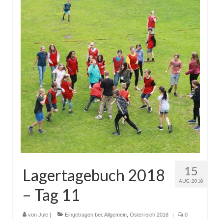
15
Lagertagebuch 2018
AUG. 2018
– Tag 11
von
Jule
|
Eingetragen bei:
Allgemein
,
Österreich 2018
|
0