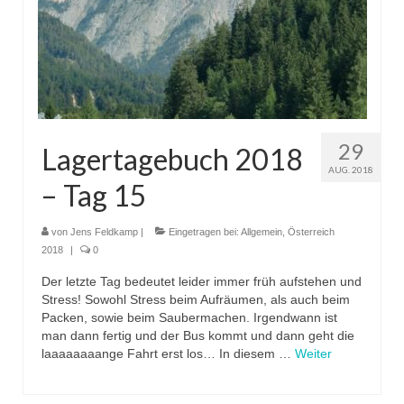
29
Lagertagebuch 2018
AUG. 2018
– Tag 15
von
Jens Feldkamp
|
Eingetragen bei:
Allgemein
,
Österreich
2018
|
0
Der letzte Tag bedeutet leider immer früh aufstehen und
Stress! Sowohl Stress beim Aufräumen, als auch beim
Packen, sowie beim Saubermachen. Irgendwann ist
man dann fertig und der Bus kommt und dann geht die
laaaaaaaange Fahrt erst los… In diesem …
Weiter