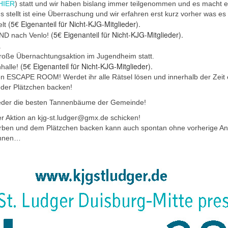
HIER
) statt und wir haben bislang immer teilgenommen und es macht e
s stellt ist eine Überraschung und wir erfahren erst kurz vorher was es i
(5€ Eigenanteil für Nicht-KJG-Mitglieder).
elt
(5€ Eigenanteil für Nicht-KJG-Mitglieder).
AND nach Venlo!
.
 große Übernachtungsaktion im Jugendheim statt.
(5€ Eigenanteil für Nicht-KJG-Mitglieder).
nhalle!
en ESCAPE ROOM! Werdet ihr alle Rätsel lösen und innerhalb der Zei
der Plätzchen backen!
ieder die besten Tannenbäume der Gemeinde!
r Aktion an kjg-st.ludger@gmx.de schicken!
ärben und dem Plätzchen backen kann auch spontan ohne vorherige An
können…