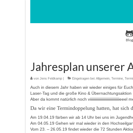
Blog
Jahresplan unserer 
von
Jens Feldkamp
|
Eingetragen bei:
Allgemein
,
Termine
,
Termi
Auch in diesem Jahr haben wir wieder einiges für Euch 
Laser-Tag und die große Kino & Übernachtungsaktion 
Aber da kommt natürlich noch viiiiiiiiiiiiiiiiiiiiiiiiiiiiiiiiieeel 
Da wir eine Termindoppelung hatten, hat sich d
Am 19.04.19 färben wir ab 14 Uhr bei uns im Jugendhei
Am 04.05.19 Gehen wir mal wieder in den Hochseilgarten
Vom 23. – 26.05.19 findet wieder die 72 Stunden Akti