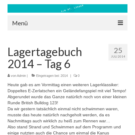
Menü
Blog
Lagertagebuch
25
Kontakt
JULI 2014
2014 – Tag 6
Bilder
Freizeit 2026
von
Admin
|
Eingetragen bei:
2014
|
0
Heute gab es am Vormittag einen weiteren Lagerklassiker:
Datenschutz
Doppeltes E-Zerlatschen ein Geländefangspiel mit viel Tempo!
Abgerundet wurde das Ganze natürlich noch von einer kleinen
Impressum
Runde British Bulldog 123!
Da wir gestern tatsächlich einmal nicht schwimmen waren,
Downloads
musste das heute natürlich nachgeholt werden, da es
Nachmittags auch wirklich zu heiß zum Rennen war…
Also stand Strand und Schwimmen auf dem Programm und
einige nutzten auch die Chance um einmal die Kanus