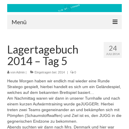
Menü
Blog
Lagertagebuch
24
Kontakt
JULI 2014
2014 – Tag 5
Bilder
Freizeit 2026
von
Admin
|
Eingetragen bei:
2014
|
0
Heute Morgen haben wir endlich mal wieder eine Runde
Datenschutz
Stratego gespielt, hierbei handelt es sich um ein Geländespiel,
welches auf dem bekannten Brettspiel basiert…
Impressum
Am Nachmittag waren wir dann in unserer Turnhalle und nach
einem kurzen Aufwärmtraining wurde geJUGGERt. Hierbei
Downloads
treten zwei Teams gegeneinander an und bekämpfen sich mit
Pömpfen (Schaumstoffwaffen) und Ziel ist es, den JUGG in die
gegnerischen Endzone zu bekommen.
Abends suchten wir dann nach Mrs. Denmark und hier war