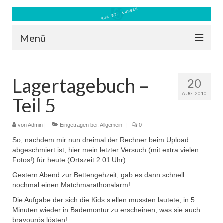
Menü
Blog
Lagertagebuch –
20
Kontakt
AUG. 2010
Teil 5
Bilder
Freizeit 2026
von
Admin
|
Eingetragen bei:
Allgemein
|
0
So, nachdem mir nun dreimal der Rechner beim Upload
Datenschutz
abgeschmiert ist, hier mein letzter Versuch (mit extra vielen
Fotos!) für heute (Ortszeit 2.01 Uhr):
Impressum
Gestern Abend zur Bettengehzeit, gab es dann schnell
nochmal einen Matchmarathonalarm!
Downloads
Die Aufgabe der sich die Kids stellen mussten lautete, in 5
Minuten wieder in Bademontur zu erscheinen, was sie auch
bravourös lösten!