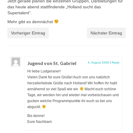
Jetzt gerade planen die einzelnen Gruppen, Darbietungen für
das heute abend stattfindende „Holland sucht das
Supertalent“.
Mehr gibt es demnächst
Vorheriger Eintrag
Nächster Eintrag
Jugend von St. Gabriel
4. August 2009
|
Reply
Hi liebe Ludgeraner!
Vielen Dank für eure Grüße! Auch von uns natürlich
herzallerliebste Grüße nach Holland! Wir hoffen ihr habt
annähernd so viel Spaß wie wir.
Macht euch schöne
Tage, wir werden hin und wieder mal vorbeischauen und
gucken welche Programmpunkte ihr euch so bei uns
abguckt.
Bis denne!
Eure Nachbarn