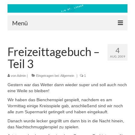
Menü
Blog
Freizeittagebuch –
4
Kontakt
AUG. 2009
Teil 3
Bilder
Freizeit 2026
von
Admin
|
Eingetragen bei:
Allgemein
|
1
Gestern war das Wetter dann wieder super und soll auch noch
Datenschutz
eine Weile so bleiben!
Wir haben das Bienchenspiel gespielt, nachdem es am
Impressum
Vormittag einige Kreisspiele gab, anschließend sind wir noch
alle zum Supermarkt getingelt und haben eingekauft.
Downloads
Danach wurde lecker gegrillt um dann bis in die Nacht hinein,
das Nachtschmugglerspiel zu spielen.