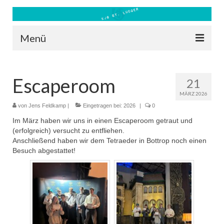
Menü
Blog
Escaperoom
21
Kontakt
MÄRZ 2026
Bilder
von
Jens Feldkamp
|
Eingetragen bei:
2026
|
0
Im März haben wir uns in einen Escaperoom getraut und
Freizeit 2026
(erfolgreich) versucht zu entfliehen.
Anschließend haben wir dem Tetraeder in Bottrop noch einen
Datenschutz
Besuch abgestattet!
Impressum
Downloads