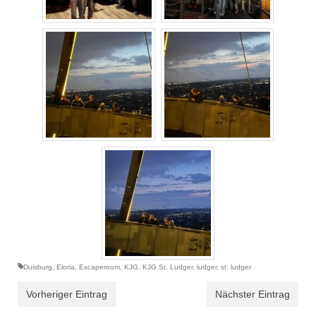
Duisburg
,
Eloria
,
Escaperoom
,
KJG
,
KJG St. Ludger
,
ludger
,
st. ludger
Vorheriger Eintrag
Nächster Eintrag