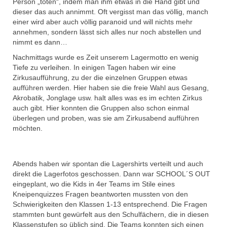
Person „töten“, indem man ihm etwas in die Hand gibt und
dieser das auch annimmt. Oft vergisst man das völlig, manch
einer wird aber auch völlig paranoid und will nichts mehr
annehmen, sondern lässt sich alles nur noch abstellen und
nimmt es dann…
Nachmittags wurde es Zeit unserem Lagermotto en wenig
Tiefe zu verleihen. In einigen Tagen haben wir eine
Zirkusaufführung, zu der die einzelnen Gruppen etwas
aufführen werden. Hier haben sie die freie Wahl aus Gesang,
Akrobatik, Jonglage usw. halt alles was es im echten Zirkus
auch gibt. Hier konnten die Gruppen also schon einmal
überlegen und proben, was sie am Zirkusabend aufführen
möchten.
Abends haben wir spontan die Lagershirts verteilt und auch
direkt die Lagerfotos geschossen. Dann war SCHOOL´S OUT
eingeplant, wo die Kids in 4er Teams im Stile eines
Kneipenquizzes Fragen beantworten mussten von den
Schwierigkeiten den Klassen 1-13 entsprechend. Die Fragen
stammten bunt gewürfelt aus den Schulfächern, die in diesen
Klassenstufen so üblich sind. Die Teams konnten sich einen