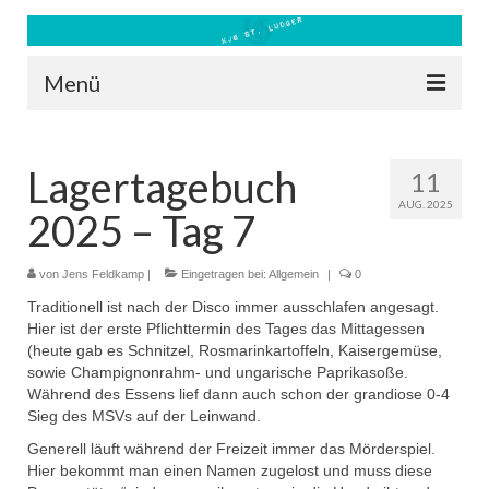
Menü
Blog
Lagertagebuch
11
Kontakt
AUG. 2025
2025 – Tag 7
Bilder
Freizeit 2026
von
Jens Feldkamp
|
Eingetragen bei:
Allgemein
|
0
Traditionell ist nach der Disco immer ausschlafen angesagt.
Datenschutz
Hier ist der erste Pflichttermin des Tages das Mittagessen
(heute gab es Schnitzel, Rosmarinkartoffeln, Kaisergemüse,
Impressum
sowie Champignonrahm- und ungarische Paprikasoße.
Während des Essens lief dann auch schon der grandiose 0-4
Downloads
Sieg des MSVs auf der Leinwand.
Generell läuft während der Freizeit immer das Mörderspiel.
Hier bekommt man einen Namen zugelost und muss diese