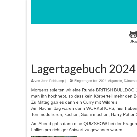
Blog
Lagertagebuch 2024 
von
Jens Feldkamp
|
Eingetragen bei:
2024
,
Allgemein
,
Dänemar
Morgens spielten wir eine Runde BRITISH BULLDOG 1
man ihn hochhebt, so dass kein Körperteil mehr den Bo
Zu Mittag gab es dann ein Curry mit Wildreis.
Am Nachmittag waren dann WORKSHOPS, hier haben wir
Ton modellieren, kochen, Sushi machen, Harry Potter 
Am Abend gabs dann eine QUIZSHOW bei der Fragen au
Lollies pro richtiger Antwort zu gewinnen waren.