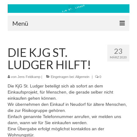
Menü
Blog
DIE KJG ST.
23
Kontakt
MÄRZ 2020
LUDGER HILFT!
Bilder
Freizeit 2026
von
Jens Feldkamp
|
Eingetragen bei:
Allgemein
|
0
Die KjG St. Ludger beteiligt sich ab sofort an dem
Datenschutz
Einkaufsprojekt, für Menschen, die gerade selber nicht
einkaufen gehen können.
Impressum
Wir übernehmen den Einkauf in Neudorf für ältere Menschen,
die zur Risikogruppe gehören.
Downloads
Einfach genannte Telefonnummer anrufen, wir melden uns
dann, wann wir für Sie einkaufen werden.
Eine Übergabe erfolgt möglichst kontaktlos an der
Wohnungstür.