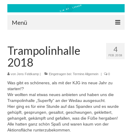
Menü
Blog
Trampolinhalle
4
Kontakt
FEB. 2018
2018
Bilder
Freizeit 2026
von
Jens Feldkamp
|
Eingetragen bei:
Termine Allgemein
|
0
Was gibt es schöneres, als mit der KJG ins neue Jahr zu
Datenschutz
starten!?
Wir wollten mal etwas neues anbieten und haben uns die
Impressum
Trampolinhalle „Superfly“ an der Wedau ausgesucht.
Hier ging es für eine Stunde auf das Spandex und es wurde
Downloads
gehüpft, gesprungen, gesaltot, geschwungen, geklettert,
gehangelt, gekämpft und gefallen, was die Füße hergaben!
Alle hatten ganz schön Spaß und waren kaum von der
Aktionsfläche runterzubekommen.