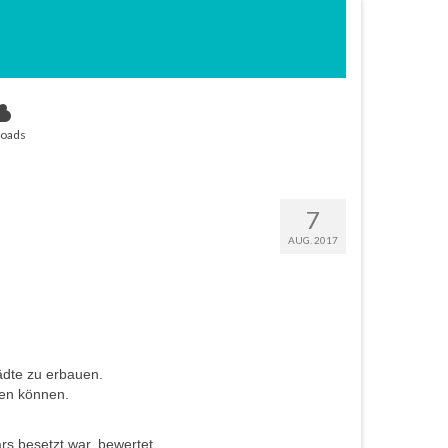
oads
7
AUG. 2017
ädte zu erbauen.
ben können.
s besetzt war, bewertet.