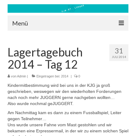
Menü
Blog
Lagertagebuch
31
Kontakt
JULI 2014
2014 – Tag 12
Bilder
Freizeit 2026
von
Admin
|
Eingetragen bei:
2014
|
0
Kindermitbestimmung wird bei uns in der KJG ja groß
Datenschutz
geschrieben, weswegen wir den wiederholten Forderungen
nach noch mehr JUGGERN gerne nachgeben wollten…
Impressum
Also wurde nochmal geJUGGERT.
Am Nachmittag kam es dann zu einem Fussballspiel, Leiter
Downloads
gegen Teilnehmer…
Uns wurde unsere Fahne vom Mast gestohlen und wir
bekamen eine Erpressermail, in der wir zu einem solchen Spiel