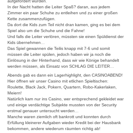
aufgefordert wurden.
In der Nacht hatten die Leiter Spaß? daran, aus jedem
Zimmer ein paar Schuhe zu entleihen und zu einer großen
Kette zusammenzufügen.
Da dort die Kids zum Teil nicht dran kamen, ging es bei dem
Spiel also um die Schuhe und die Fahne!
Und falls die Leiter verlören, müssten sie einen Spüldienst der
Kids übernehmen…
Das Spiel gewannen die Teilis knapp mit 7-6 und somit
müssen die Leiter spülen, jedoch haben wir ja noch die
Einlösung in der Hinterhand, dass wir wie Könige behandelt
werden müssen, als Einsatz von SCHLAG DIE LEITER…
Abends gab es dann ein Lagerhighlight, den CASINOABEND!
Hier öffnen wir unser Casino mit etlichen Spieltischen:
Roulette, Black Jack, Pokern, Quartern, Robo-Kakerlaken,
Meiern!
Natürlich kam nur ins Casino, wer entsprechend gekleidet war
und einige verdächtige Subjekte mussten von der Security
erstmal genauer untersucht werden…
Manche waren ziemlich oft bankrott und konnten durch
Erfüllung kleinerer Aufgaben wieder Kredit bei der Hausbank
bekommen, andere wiederum räumten richtig ab!