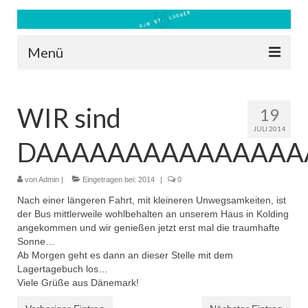
Menü
Blog
WIR sind
19
Kontakt
JULI 2014
DAAAAAAAAAAAAAAAA
Bilder
Freizeit 2026
von
Admin
|
Eingetragen bei:
2014
|
0
Nach einer längeren Fahrt, mit kleineren Unwegsamkeiten, ist
Datenschutz
der Bus mittlerweile wohlbehalten an unserem Haus in Kolding
angekommen und wir genießen jetzt erst mal die traumhafte
Impressum
Sonne…
Ab Morgen geht es dann an dieser Stelle mit dem
Downloads
Lagertagebuch los…
Viele Grüße aus Dänemark!