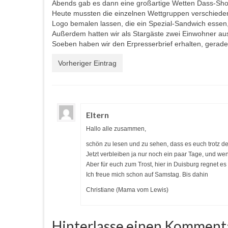
Abends gab es dann eine großartige Wetten Dass-Show
Heute mussten die einzelnen Wettgruppen verschiedens
Logo bemalen lassen, die ein Spezial-Sandwich essen,
Außerdem hatten wir als Stargäste zwei Einwohner aus
Soeben haben wir den Erpresserbrief erhalten, gerad
Vorheriger Eintrag
Eltern
Hallo alle zusammen,
schön zu lesen und zu sehen, dass es euch trotz de
Jetzt verbleiben ja nur noch ein paar Tage, und we
Aber für euch zum Trost, hier in Duisburg regnet e
Ich freue mich schon auf Samstag. Bis dahin
Christiane (Mama vom Lewis)
Hinterlasse einen Komment