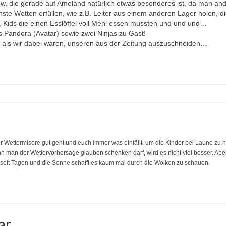
, die gerade auf Ameland natürlich etwas besonderes ist, da man ande
te Wetten erfüllen, wie z.B. Leiter aus einem anderen Lager holen, d
 Kids die einen Esslöffel voll Mehl essen mussten und und und…
 Pandora (Avatar) sowie zwei Ninjas zu Gast!
e als wir dabei waren, unseren aus der Zeitung auszuschneiden…
r Wettermisere gut geht und euch immer was einfällt, um die Kinder bei Laune zu h
nn man der Wettervorhersage glauben schenken darf, wird es nicht viel besser. Abe
s seit Tagen und die Sonne schafft es kaum mal durch die Wolken zu schauen.
ar