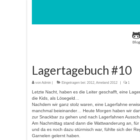
Blog
Lagertagebuch #10
von
Admin
|
Eingetragen bei:
2012
,
Ameland 2012
|
1
Letzte Nacht, haben es die Leiter geschafft, eine Lage
die Kids, als Lösegeld…
Nachdem wir ganz stolz waren, eine Lagerfahne erwisc
manchmal beieinander… Heute Morgen haben wir dann 
zur Snackbar zu gehen und nach Lagerfahnen Ausschau z
Am Nachmittag stand dann die Wattwanderung an, für di
und da es noch dazu stürmisch war, fühlte sich der Re
Garnelen gelernt haben.