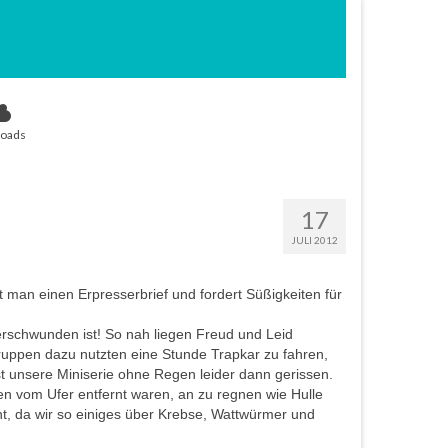
oads
17
JULI 2012
t man einen Erpresserbrief und fordert Süßigkeiten für
erschwunden ist! So nah liegen Freud und Leid
ppen dazu nutzten eine Stunde Trapkar zu fahren,
st unsere Miniserie ohne Regen leider dann gerissen.
ten vom Ufer entfernt waren, an zu regnen wie Hulle
nt, da wir so einiges über Krebse, Wattwürmer und