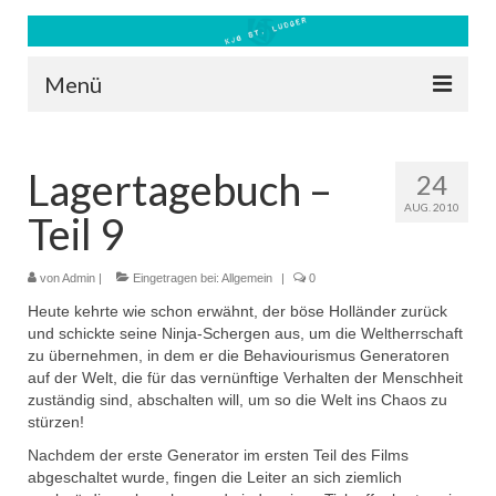
Menü
Blog
Lagertagebuch –
24
Kontakt
AUG. 2010
Teil 9
Bilder
Freizeit 2026
von
Admin
|
Eingetragen bei:
Allgemein
|
0
Heute kehrte wie schon erwähnt, der böse Holländer zurück
Datenschutz
und schickte seine Ninja-Schergen aus, um die Weltherrschaft
zu übernehmen, in dem er die Behaviourismus Generatoren
Impressum
auf der Welt, die für das vernünftige Verhalten der Menschheit
zuständig sind, abschalten will, um so die Welt ins Chaos zu
Downloads
stürzen!
Nachdem der erste Generator im ersten Teil des Films
abgeschaltet wurde, fingen die Leiter an sich ziemlich