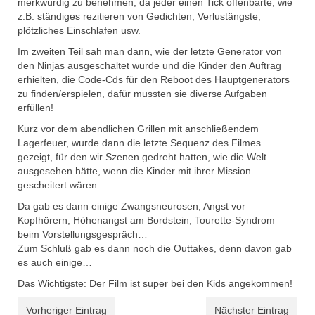
merkwürdig zu benehmen, da jeder einen Tick offenbarte, wie
z.B. ständiges rezitieren von Gedichten, Verlustängste,
plötzliches Einschlafen usw.
Im zweiten Teil sah man dann, wie der letzte Generator von
den Ninjas ausgeschaltet wurde und die Kinder den Auftrag
erhielten, die Code-Cds für den Reboot des Hauptgenerators
zu finden/erspielen, dafür mussten sie diverse Aufgaben
erfüllen!
Kurz vor dem abendlichen Grillen mit anschließendem
Lagerfeuer, wurde dann die letzte Sequenz des Filmes
gezeigt, für den wir Szenen gedreht hatten, wie die Welt
ausgesehen hätte, wenn die Kinder mit ihrer Mission
gescheitert wären…
Da gab es dann einige Zwangsneurosen, Angst vor
Kopfhörern, Höhenangst am Bordstein, Tourette-Syndrom
beim Vorstellungsgespräch…
Zum Schluß gab es dann noch die Outtakes, denn davon gab
es auch einige…
Das Wichtigste: Der Film ist super bei den Kids angekommen!
Vorheriger Eintrag
Nächster Eintrag