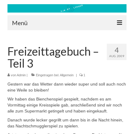
Menü
Blog
Freizeittagebuch –
4
Kontakt
AUG. 2009
Teil 3
Bilder
Freizeit 2026
von
Admin
|
Eingetragen bei:
Allgemein
|
1
Gestern war das Wetter dann wieder super und soll auch noch
Datenschutz
eine Weile so bleiben!
Wir haben das Bienchenspiel gespielt, nachdem es am
Impressum
Vormittag einige Kreisspiele gab, anschließend sind wir noch
alle zum Supermarkt getingelt und haben eingekauft.
Downloads
Danach wurde lecker gegrillt um dann bis in die Nacht hinein,
das Nachtschmugglerspiel zu spielen.