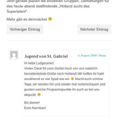
Jetzt gerade planen die einzelnen Gruppen, Darbietungen für
das heute abend stattfindende „Holland sucht das
Supertalent“.
Mehr gibt es demnächst
Vorheriger Eintrag
Nächster Eintrag
Jugend von St. Gabriel
4. August 2009
|
Reply
Hi liebe Ludgeraner!
Vielen Dank für eure Grüße! Auch von uns natürlich
herzallerliebste Grüße nach Holland! Wir hoffen ihr habt
annähernd so viel Spaß wie wir.
Macht euch schöne
Tage, wir werden hin und wieder mal vorbeischauen und
gucken welche Programmpunkte ihr euch so bei uns
abguckt.
Bis denne!
Eure Nachbarn