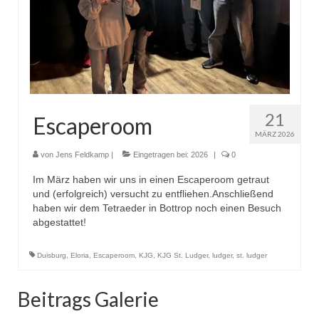
21
Escaperoom
MÄRZ 2026
von
Jens Feldkamp
|
Eingetragen bei:
2026
|
0
Im März haben wir uns in einen Escaperoom getraut
und (erfolgreich) versucht zu entfliehen.Anschließend
haben wir dem Tetraeder in Bottrop noch einen Besuch
abgestattet!
Duisburg
,
Eloria
,
Escaperoom
,
KJG
,
KJG St. Ludger
,
ludger
,
st. ludger
Beitrags Galerie