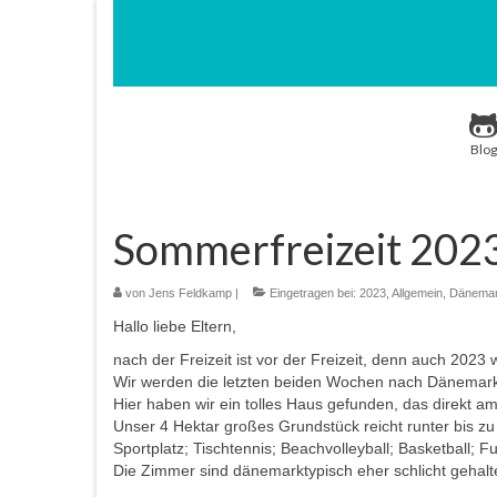
Blog
Sommerfreizeit 202
von
Jens Feldkamp
|
Eingetragen bei:
2023
,
Allgemein
,
Dänemar
Hallo liebe Eltern,
nach der Freizeit ist vor der Freizeit, denn auch 2023 w
Wir werden die letzten beiden Wochen nach Dänemark
Hier haben wir ein tolles Haus gefunden, das direkt am
Unser 4 Hektar großes Grundstück reicht runter bis z
Sportplatz; Tischtennis; Beachvolleyball; Basketball; F
Die Zimmer sind dänemarktypisch eher schlicht gehalt