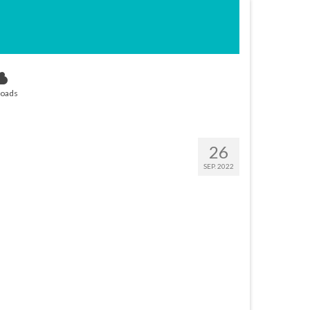
oads
26
SEP. 2022