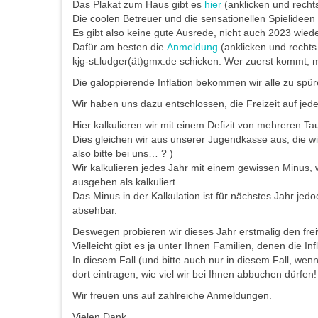
Das Plakat zum Haus gibt es
hier
(anklicken und recht
Die coolen Betreuer und die sensationellen Spielidee
Es gibt also keine gute Ausrede, nicht auch 2023 wied
Dafür am besten die
Anmeldun
g
(anklicken und rechts
kjg-st.ludger(ät)gmx.de schicken. Wer zuerst kommt, ma
Die galoppierende Inflation bekommen wir alle zu spüren
Wir haben uns dazu entschlossen, die Freizeit auf jede
Hier kalkulieren wir mit einem Defizit von mehreren T
Dies gleichen wir aus unserer Jugendkasse aus, die 
also bitte bei uns… ? )
Wir kalkulieren jedes Jahr mit einem gewissen Minus,
ausgeben als kalkuliert.
Das Minus in der Kalkulation ist für nächstes Jahr jed
absehbar.
Deswegen probieren wir dieses Jahr erstmalig den frei
Vielleicht gibt es ja unter Ihnen Familien, denen die I
In diesem Fall (und bitte auch nur in diesem Fall, we
dort eintragen, wie viel wir bei Ihnen abbuchen dürfen!
Wir freuen uns auf zahlreiche Anmeldungen.
Vielen Dank