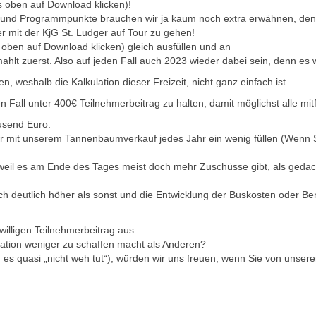
s oben auf Download klicken)!
n und Programmpunkte brauchen wir ja kaum noch extra erwähnen, denn
er mit der KjG St. Ludger auf Tour zu gehen!
 oben auf Download klicken) gleich ausfüllen und an
hlt zuerst. Also auf jeden Fall auch 2023 wieder dabei sein, denn es w
, weshalb die Kalkulation dieser Freizeit, nicht ganz einfach ist.
n Fall unter 400€ Teilnehmerbeitrag zu halten, damit möglichst alle mi
ausend Euro.
wir mit unserem Tannenbaumverkauf jedes Jahr ein wenig füllen (Wenn 
 weil es am Ende des Tages meist doch mehr Zuschüsse gibt, als gedac
och deutlich höher als sonst und die Entwicklung der Buskosten oder B
willigen Teilnehmerbeitrag aus.
nflation weniger zu schaffen macht als Anderen?
nn es quasi „nicht weh tut“), würden wir uns freuen, wenn Sie von uns