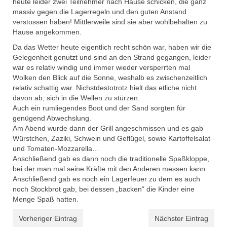
heute leider zwei Teilnehmer nach Hause schicken, die ganz
massiv gegen die Lagerregeln und den guten Anstand
verstossen haben! Mittlerweile sind sie aber wohlbehalten zu
Hause angekommen.
Da das Wetter heute eigentlich recht schön war, haben wir die
Gelegenheit genutzt und sind an den Strand gegangen, leider
war es relativ windig und immer wieder versperrten mal
Wolken den Blick auf die Sonne, weshalb es zwischenzeitlich
relativ schattig war. Nichstdestotrotz hielt das etliche nicht
davon ab, sich in die Wellen zu stürzen.
Auch ein rumliegendes Boot und der Sand sorgten für
genügend Abwechslung.
Am Abend wurde dann der Grill angeschmissen und es gab
Würstchen, Zaziki, Schwein und Geflügel, sowie Kartoffelsalat
und Tomaten-Mozzarella…
Anschließend gab es dann noch die traditionelle Spaßkloppe,
bei der man mal seine Kräfte mit den Anderen messen kann.
Anschließend gab es noch ein Lagerfeuer zu dem es auch
noch Stockbrot gab, bei dessen „backen“ die Kinder eine
Menge Spaß hatten.
Vorheriger Eintrag
Nächster Eintrag