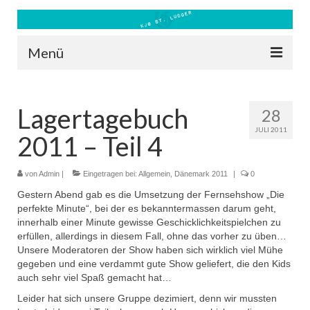
Menü
Blog
Lagertagebuch
28
Kontakt
JULI 2011
2011 – Teil 4
Bilder
Freizeit 2026
von
Admin
|
Eingetragen bei:
Allgemein
,
Dänemark 2011
|
0
Gestern Abend gab es die Umsetzung der Fernsehshow „Die
Datenschutz
perfekte Minute“, bei der es bekanntermassen darum geht,
innerhalb einer Minute gewisse Geschicklichkeitspielchen zu
Impressum
erfüllen, allerdings in diesem Fall, ohne das vorher zu üben…
Unsere Moderatoren der Show haben sich wirklich viel Mühe
Downloads
gegeben und eine verdammt gute Show geliefert, die den Kids
auch sehr viel Spaß gemacht hat…
Leider hat sich unsere Gruppe dezimiert, denn wir mussten