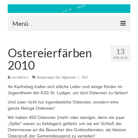
Menü
Blog
Ostereierfärben
13
Kontakt
APR. 2010
2010
Bilder
Freizeit 2026
von
Admin
|
Eingetragen bei:
Allgemein
|
0
An Karfreitag trafen sich etliche Leiter und einige Kinder im
Datenschutz
Jugendheim der KJG St. Ludger, um dort Ostereier zu färben!
Und zwar nicht nur irgendwelche Ostereier, sondern eine
Impressum
ganze Menge Ostereier!
Downloads
Wir haben 450 Ostereier (mehr oder weniger, denn ein paar
„Opfer“ waren zu beklagen) gefärbt, um sie am Schluß der
Ostermesse an die Besucher des Gottesdienstes, als kleinen
Ostergruß der Gemeindejugend zu verteilen!