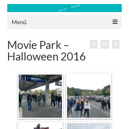
Menü
Blog
Movie Park –
Kontakt
Halloween 2016
Bilder
Freizeit 2026
Datenschutz
Impressum
Downloads