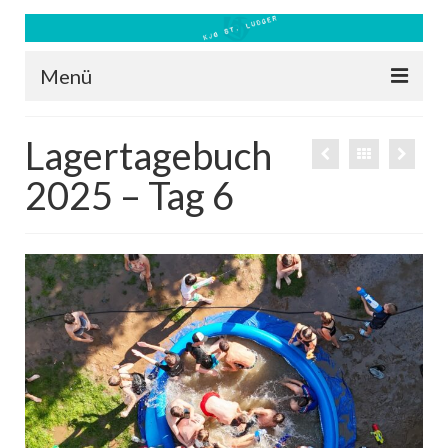
Menü
Blog
Lagertagebuch
Kontakt
2025 – Tag 6
Bilder
Freizeit 2026
Datenschutz
Impressum
Downloads