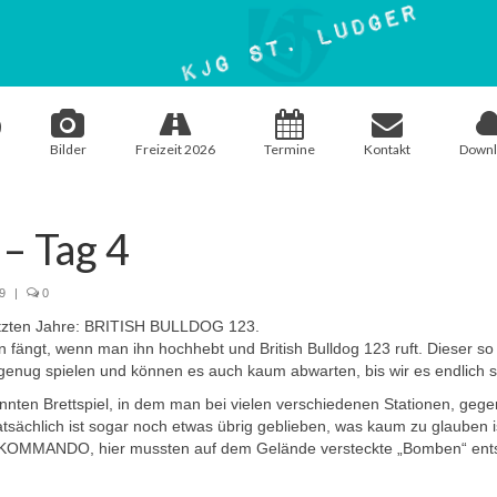
Bilder
Freizeit 2026
Termine
Kontakt
Downl
– Tag 4
9
|
0
 letzten Jahre: BRITISH BULLDOG 123.
n fängt, wenn man ihn hochhebt und British Bulldog 123 ruft. Dieser
 genug spielen und können es auch kaum abwarten, bis wir es endlich s
nnten Brettspiel, in dem man bei vielen verschiedenen Stationen, geg
atsächlich ist sogar noch etwas übrig geblieben, was kaum zu glauben
GKOMMANDO, hier mussten auf dem Gelände versteckte „Bomben“ ents